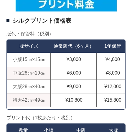
シルクプリント価格表
版代・保管料（税別）
版サイズ
通常版代（6ヶ月）
1年保管
小版15㎝×15㎝
¥3,000
¥4,000
中版28㎝×19㎝
¥6,000
¥8,000
大版28㎝×40㎝
¥9,000
¥12,000
特大42㎝×49㎝
¥10,800
¥15,800
プリント代（1枚あたり・税別）
数量
小版
中版
大版